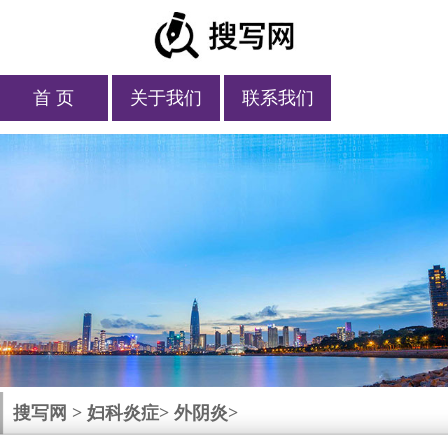
首 页
关于我们
联系我们
搜写网
>
妇科炎症
>
外阴炎
>